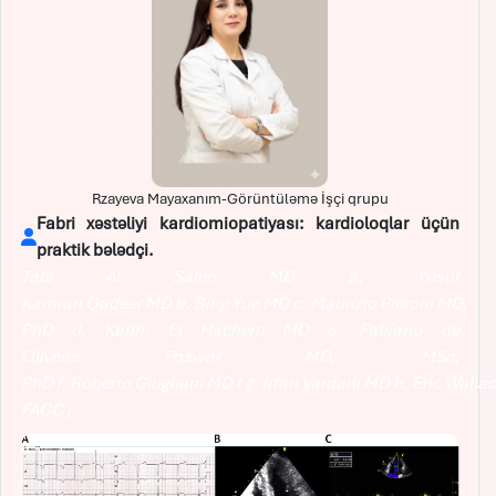
Rzayeva Mayaxanım-Görüntüləmə İşçi qrupu
Fabri xəstəliyi kardiomiopatiyası: kardioloqlar üçün
praktik bələdçi.
Tala Al Saleh MD a, Yusuf
Kamran Qadeer MD b, Bing Yue MD c, Maurizio Pieroni MD,
PhD d, Karim El Hachem MD e, Fabiano de
Oliveira Poswar MD, MSc,
PhD f, Roberto Giugliani MD f g, Irfan Vardarli MD h, Eric Wall
FACC
j