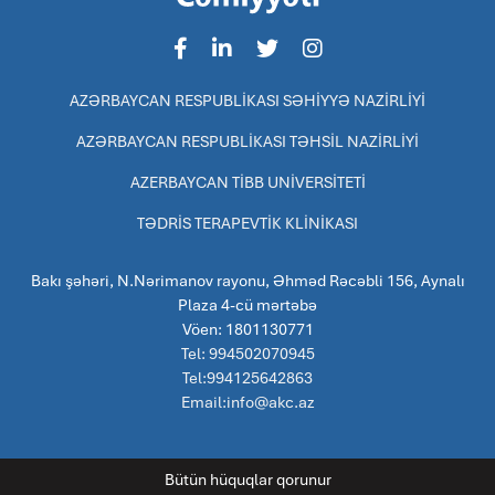
AZƏRBAYCAN RESPUBLİKASI SƏHİYYƏ NAZİRLİYİ
AZƏRBAYCAN RESPUBLİKASI TƏHSİL NAZİRLİYİ
AZERBAYCAN TİBB UNİVERSİTETİ
TƏDRİS TERAPEVTİK KLİNİKASI
Bakı şəhəri, N.Nərimanov rayonu, Əhməd Rəcəbli 156, Aynalı
Plaza 4-cü mərtəbə
Vöen: 1801130771
Tel: 994502070945
Tel:994125642863
Email:info@akc.az
Bütün hüquqlar qorunur