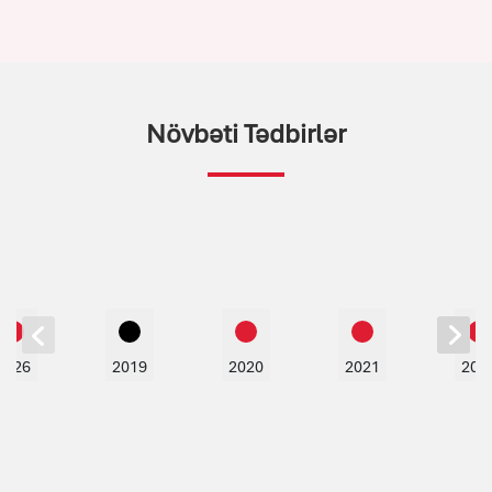
Növbəti Tədbirlər
2026
2019
2020
2021
202