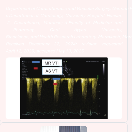
Department of Cardiothoracic and Vascular Surgery, German He
c Department of Cardiology, University Hospital Hassan
2, Casablanca, Morocco; d Faculty of Medicine and
Pharmacy, Cadi Ayyad University,
Bioscience, and Health Research Laboratory, Marrakech, Mor
Received December 22, 2024; revision requested
April 12, 2025; accepted May 13, 2025