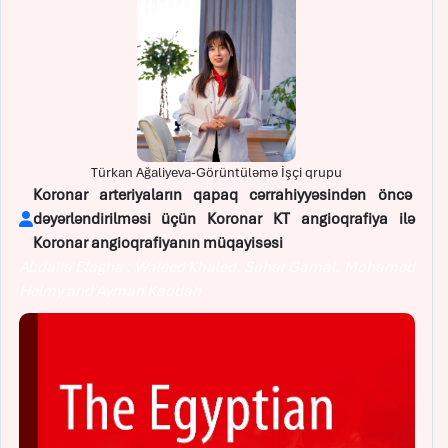
Türkan Ağaliyeva-Görüntüləmə İşçi qrupu
Koronar arteriyaların qapaq cərrahiyyəsindən öncə
dəyərləndirilməsi üçün Koronar KT angioqrafiya ilə
Koronar angioqrafiyanın müqayisəsi
Abdalla Elagha , Waleed Khaled, Sahar Gamal, Mohamed
Helmy and Ayman Kaddah