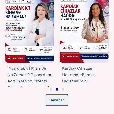
""Kardiak KT Kime Ve
Kardiak Cihazlar
Ne Zaman ? Discordant
Haqqında:Bilməli
Aort (nativ Ve Protez)
Olduqlarımız
Qapaq Parametrlerinde
07-07-2026
Yeni Paradigmalar"
Xəbərlər
14-07-2026