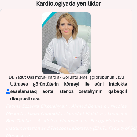
Kardiologiyada yeniliklər
Dr. Yaqut Qasımova- Kardiak Görüntüləmə İşçi qrupunun üzvü
Ultrasəs görüntülərin köməyi ilə süni intelektə
əsaslanaraq aorta stenoz xəstəliyinin qabaqcıl
diaqnostikası.
Fatima Ezzahra Elkouahy a,* , Ahmed Bennis c , Nicolas
Merke b , Hajar Ouahidd , Hamid El Malali a , Lhoucine
Ben Taleba , Azeddine Mouhsena a Energy-Materials-
Instrumentation and Telecom Laboratory (EMIT), Faculty of Sci
Morocco; b