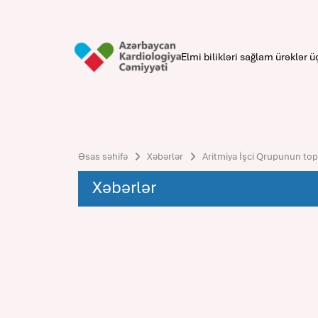
Elmi bilikləri sağlam ürəklər ü
Əsas səhifə
Xəbərlər
Aritmiya İşci Qrupunun top
Xəbərlər