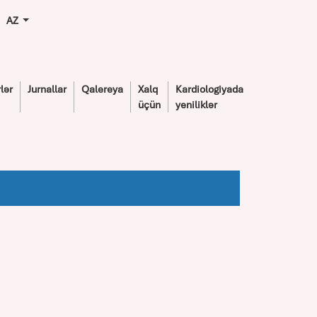
AZ
lər
Jurnallar
Qalereya
Xalq
Kardiologiyada
üçün
yeniliklər