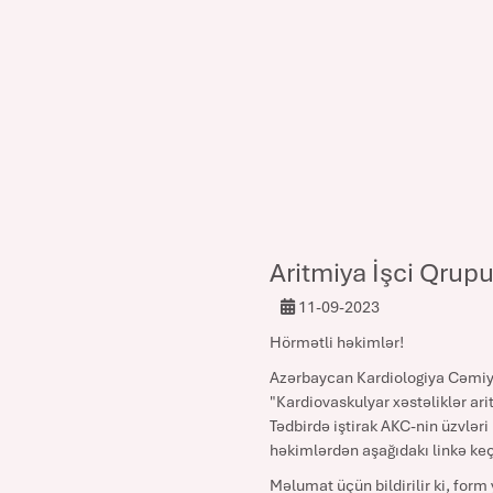
Aritmiya İşci Qrupu
11-09-2023
Hörmətli həkimlər!
Azərbaycan Kardiologiya Cəmiyyə
"Kardiovaskulyar xəstəliklər ar
Tədbirdə iştirak AKC-nin üzvləri 
həkimlərdən aşağıdakı linkə keç
Məlumat üçün bildirilir ki, form 