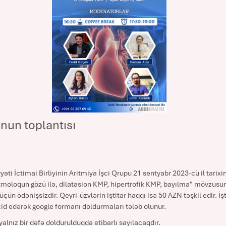
nun toplantısı
ti İctimai Birliyinin Aritmiya İşci Qrupu 21 sentyabr 2023-cü il tari
itmoloqun gözü ilə, dilatasion KMP, hipertrofik KMP, bayılma" mövzusun
üçün ödənişsizdir. Qeyri-üzvlərin iştitar haqqı isə 50 AZN təşkil edir. İ
id edərək google formanı doldurmaları tələb olunur.
yalnız bir dəfə doldurulduqda etibarlı sayılacaqdır.