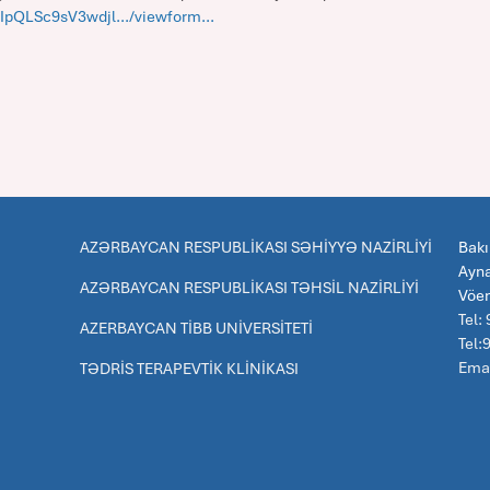
AIpQLSc9sV3wdjl.../viewform...
AZƏRBAYCAN RESPUBLİKASI SƏHİYYƏ NAZİRLİYİ
Bakı
Ayna
AZƏRBAYCAN RESPUBLİKASI TƏHSİL NAZİRLİYİ
Vöe
Tel:
AZERBAYCAN TİBB UNİVERSİTETİ
Tel
Emai
TƏDRİS TERAPEVTİK KLİNİKASI