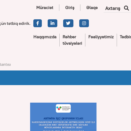
Müraciət
Giriş
Əlaqə
Axtarış
çün tətbiq edirik.
Haqqımızda
Rəhbər
Fəaliyyətimiz
Tədbir
tövsiyələri
lantısı