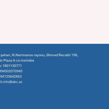
 şəhəri, N.Nərimanov rayonu, Əhməd Rəcəbli 156,
lı Plaza 4-cü mərtəbə
n: 1801130771
 994502070945
:994125642863
l:info@akc.az