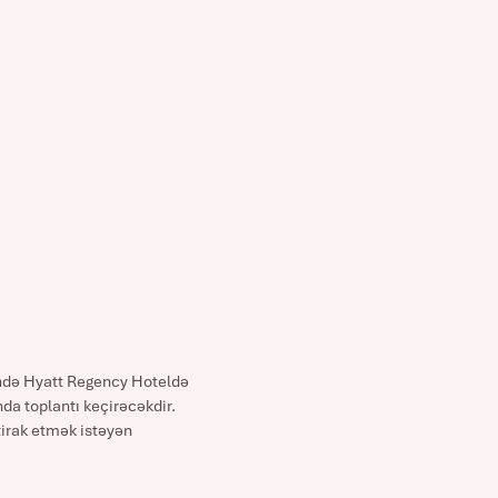
xində Hyatt Regency Hoteldə
da toplantı keçirəcəkdir.
ştirak etmək istəyən