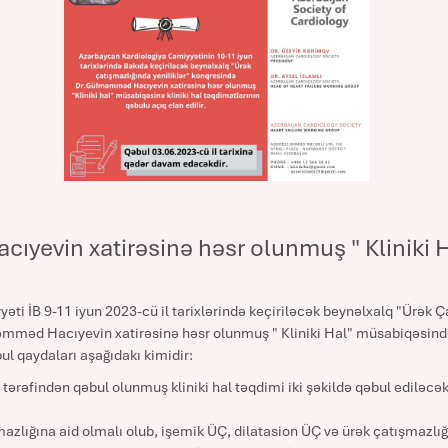
yevin xatirəsinə həsr olunmuş " Kliniki 
ti İB 9-11 iyun 2023-cü il tarixlərində keçiriləcək beynəlxalq "Ürək Ça
məd Hacıyevin xatirəsinə həsr olunmuş " Kliniki Hal" müsabiqəsind
ul qaydaları aşağıdakı kimidir:
 tərəfindən qəbul olunmuş kliniki hal təqdimi iki şəkildə qəbul ediləcək
şmazlığına aid olmalı olub, işemik ÜÇ, dilatasion ÜÇ və ürək çatışmazlı