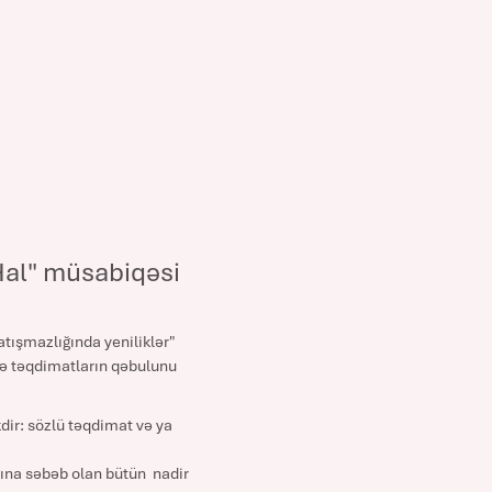
Hal" müsabiqəsi
tışmazlığında yeniliklər"
ə təqdimatların qəbulunu
dir: sözlü təqdimat və ya
ğına səbəb olan bütün nadir