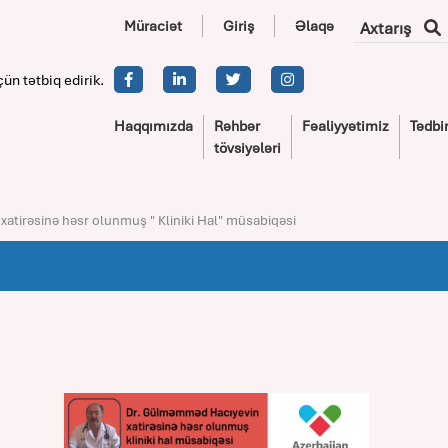
Müraciət
Giriş
Əlaqə
Axtarış
çün tətbiq edirik.
Haqqımızda
Rəhbər
Fəaliyyətimiz
Tədbir
tövsiyələri
tirəsinə həsr olunmuş " Kliniki Hal" müsabiqəsi