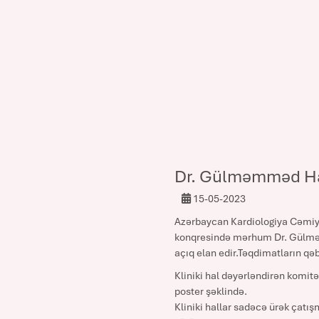
Dr. Gülməmməd Hacı
15-05-2023
Azərbaycan Kardiologiya Cəmiyyə
konqresində mərhum Dr. Gülməm
açıq elan edir.Təqdimatların qəb
Kliniki hal dəyərləndirən komitə
poster şəklində.
Kliniki hallar sadəcə ürək çatı