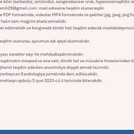
ə bilər (sarkaidoz, amiloidoz, süngərəbənzər ürək, hypereosinophilic s
islamli29@gmail.com mail adresinə təqdim olunacaqdır.
 PDF formatında, videolar MP4 formatında və şəkillər jpg, jpeg, png f
ki halın tam məğzini əhatə etməlidir.
ət edilməlidir və kongresdə kliniki halı təqdim edəcək məsləkdaşımızın 
təqdim olunursa, qurumun adı qeyd olunmalıdır.
 yazı xarakter sayı ilə məhdudlaşdırılmalıdır.
, təqdimatın məqsəd və ana xətt, kliniki hal və müzakirə hissələrindən i
ilərini təqdim edərkən anonimliyə diqqət etmək lazımdır.
zərbaycan Kardiologiya jurnalında dərc ediləcəkdir.
atlaqın qəbulu 3 iyun 2023-cü il tarixində bitəcəkdir.