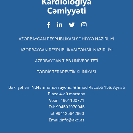
AZƏRBAYCAN RESPUBLİKASI SƏHİYYƏ NAZİRLİYİ
AZƏRBAYCAN RESPUBLİKASI TƏHSİL NAZİRLİYİ
AZERBAYCAN TİBB UNİVERSİTETİ
TƏDRİS TERAPEVTİK KLİNİKASI
Bakı şəhəri, N.Nərimanov rayonu, Əhməd Rəcəbli 156, Aynalı
Plaza 4-cü mərtəbə
Vöen: 1801130771
Tel: 994502070945
Tel:994125642863
Email:info@akc.az