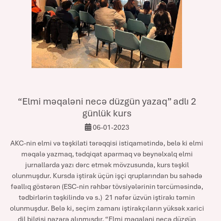
“Elmi məqaləni necə düzgün yazaq” adlı 2
günlük kurs
06-01-2023
AKC-nin elmi və təşkilati tərəqqisi istiqamətində, belə ki elmi
məqalə yazmaq, tədqiqat aparmaq və beynəlxalq elmi
jurnallarda yazı dərc etmək mövzusunda, kurs təşkil
olunmuşdur. Kursda iştirak üçün işçi qruplarından bu sahədə
fəallıq göstərən (ESC-nin rəhbər tövsiyələrinin tərcüməsində,
tədbirlərin təşkilində və s.) 21 nəfər üzvün iştirakı təmin
olunmuşdur. Belə ki, seçim zamanı iştirakçıların yüksək xarici
dil bilgisi nəzərə alınmışdır. “Elmi məqaləni necə düzgün