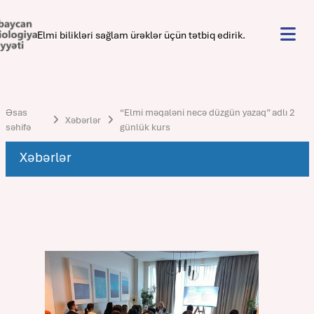
Elmi bilikləri sağlam ürəklər üçün tətbiq edirik.
Əsas
“Elmi məqaləni necə düzgün yazaq” adlı 2
Xəbərlər
səhifə
günlük kurs
Xəbərlər