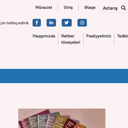
Müraciət
Giriş
Əlaqə
Axtarış
çün tətbiq edirik.
Haqqımızda
Rəhbər
Fəaliyyətimiz
Tədbir
tövsiyələri