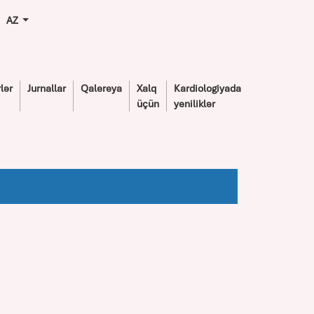
AZ
lər
Jurnallar
Qalereya
Xalq
Kardiologiyada
üçün
yeniliklər