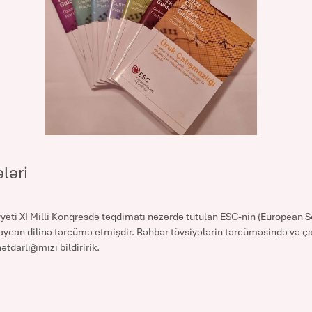
ləri
ti XI Milli Konqresdə təqdimatı nəzərdə tutulan ESC-nin (European So
aycan dilinə tərcümə etmişdir. Rəhbər tövsiyələrin tərcüməsində və çap
tdarlığımızı bildiririk.