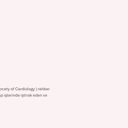
cety of Cardiology ) rəhbər
 işlərində iştirak edən və