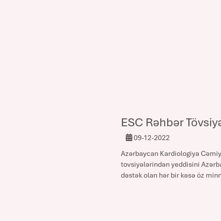
ESC Rəhbər Tövsiyə
09-12-2022
Azərbaycan Kardiologiya Cəmiyyə
tovsiyələrindən yeddisini Azərb
dəstək olan hər bir kəsə öz minnə