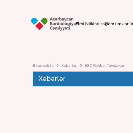
Elmi bilikləri sağlam ürəklər ü
Əsas səhifə
Xəbərlər
ESC Rəhbər Tövsiyələri
Xəbərlər