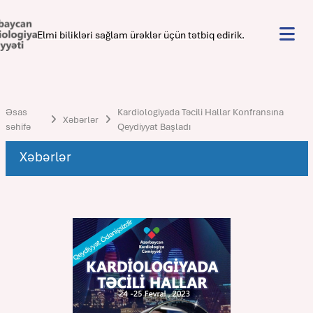
Elmi bilikləri sağlam ürəklər üçün tətbiq edirik.
Əsas
Kardiologiyada Təcili Hallar Konfransına
Xəbərlər
səhifə
Qeydiyyat Başladı
Xəbərlər