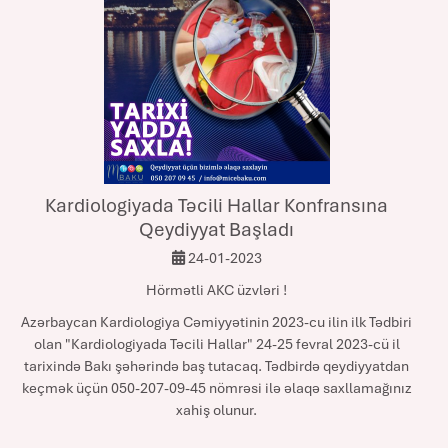
Kardiologiyada Təcili Hallar Konfransına
Qeydiyyat Başladı
24-01-2023
Hörmətli AKC üzvləri !
Azərbaycan Kardiologiya Cəmiyyətinin 2023-cu ilin ilk Tədbiri
olan "Kardiologiyada Təcili Hallar" 24-25 fevral 2023-cü il
tarixində Bakı şəhərində baş tutacaq. Tədbirdə qeydiyyatdan
keçmək üçün 050-207-09-45 nömrəsi ilə əlaqə saxllamağınız
xahiş olunur.