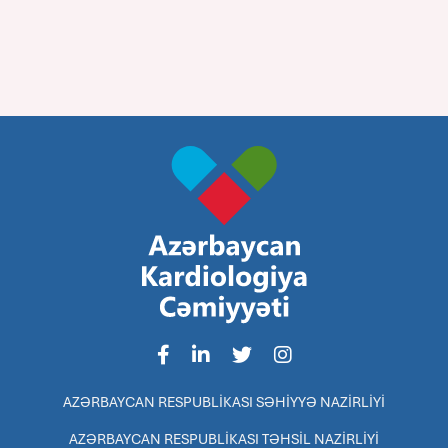
AZƏRBAYCAN RESPUBLİKASI SƏHİYYƏ NAZİRLİYİ
AZƏRBAYCAN RESPUBLİKASI TƏHSİL NAZİRLİYİ