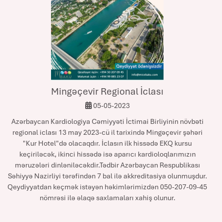
Mingəçevir Regional İclası
05-05-2023
Azərbaycan Kardiologiya Cəmiyyəti İctimai Birliyinin növbəti
regional iclası 13 may 2023-cü il tarixində Mingəçevir şəhəri
"Kur Hotel"də olacaqdır. İclasın ilk hissədə EKQ kursu
keçiriləcək, ikinci hissədə isə aparıcı kardioloqlarımızın
məruzələri dinləniləcəkdir.Tədbir Azərbaycan Respublikası
Səhiyyə Nazirliyi tərəfindən 7 bal ilə akkreditasiya olunmuşdur.
Qeydiyyatdan keçmək istəyən həkimlərimizdən 050-207-09-45
nömrəsi ilə əlaqə saxlamaları xahiş olunur.