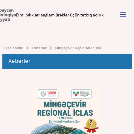
Elmi bilikləri sağlam ürəklər üçün tətbiq edirik.
Əsas səhifə
Xəbərlər
Mingəçevir Regional İclası
Xəbərlər