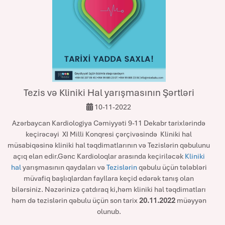
Tezis və Kliniki Hal yarışmasının Şərtləri
10-11-2022
Azərbaycan Kardiologiya Cəmiyyəti 9-11 Dekabr tarixlərində
keçirəcəyi XI Milli Konqresi çərçivəsində Kliniki hal
müsabiqəsinə kliniki hal təqdimatlarının və Tezislərin qəbulunu
açıq elan edir.Gənc Kardioloqlar arasında keçiriləcək
Kliniki
hal
yarışmasının qaydaları və
Tezislərin
qəbulu üçün tələbləri
müvafiq başlıqlardan fayllara keçid edərək tanış olan
bilərsiniz. Nəzərinizə çatdıraq ki,həm kliniki hal təqdimatları
həm də tezislərin qəbulu üçün son tarix
20.11.2022
müəyyən
olunub.