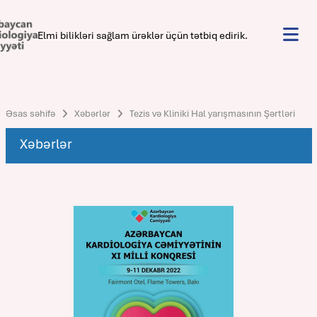
Elmi bilikləri sağlam ürəklər üçün tətbiq edirik.
Əsas səhifə
Xəbərlər
Tezis və Kliniki Hal yarışmasının Şərtləri
Xəbərlər