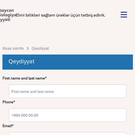
Elmi bilikləri sağlam ürəklər üçün tətbiq edirik.
Əsas səhifə
Qeydiyyat
Qeydiyyat
First name and last name*
Phone*
Email*