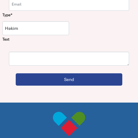
Type*
Text