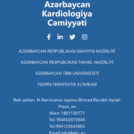
AZƏRBAYCAN RESPUBLİKASI SƏHİYYƏ NAZİRLİYİ
AZƏRBAYCAN RESPUBLİKASI TƏHSİL NAZİRLİYİ
AZERBAYCAN TİBB UNİVERSİTETİ
TƏDRİS TERAPEVTİK KLİNİKASI
Bakı şəhəri, N.Nərimanov rayonu Əhməd Rəcəbli Aynalı
Plaza_en
Vöen: 1801130771
Tel: 994502070945
Tel:994125642863
Email:info@akc.az