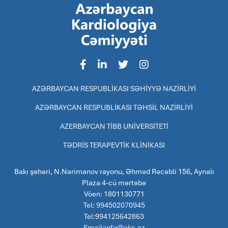
AZƏRBAYCAN RESPUBLİKASI SƏHİYYƏ NAZİRLİYİ
AZƏRBAYCAN RESPUBLİKASI TƏHSİL NAZİRLİYİ
AZERBAYCAN TİBB UNİVERSİTETİ
TƏDRİS TERAPEVTİK KLİNİKASI
Bakı şəhəri, N.Nərimanov rayonu, Əhməd Rəcəbli 156, Aynalı
Plaza 4-cü mərtəbə
Vöen: 1801130771
Tel: 994502070945
Tel:994125642863
Email:info@akc.az