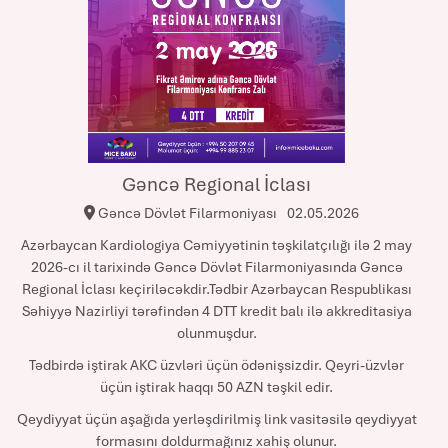
Gəncə Regional İclası
Gəncə Dövlət Filarmoniyası
02.05.2026
Azərbaycan Kardiologiya Cəmiyyətinin təşkilatçılığı ilə 2 may
2026-cı il tarixində Gəncə Dövlət Filarmoniyasında Gəncə
Regional İclası keçiriləcəkdir.Tədbir Azərbaycan Respublikası
Səhiyyə Nazirliyi tərəfindən 4 DTT kredit balı ilə akkreditasiya
olunmuşdur.
Tədbirdə iştirak AKC üzvləri üçün ödənişsizdir. Qeyri-üzvlər
üçün iştirak haqqı 50 AZN təşkil edir.
Qeydiyyat üçün aşağıda yerləşdirilmiş link vasitəsilə qeydiyyat
formasını doldurmağınız xahiş olunur.