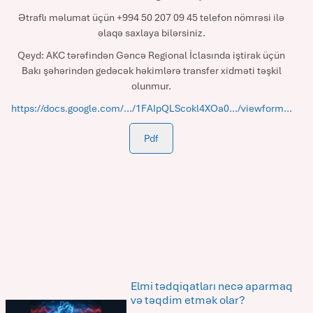
Ətraflı məlumat üçün +994 50 207 09 45 telefon nömrəsi ilə
əlaqə saxlaya bilərsiniz.
Qeyd: AKC tərəfindən Gəncə Regional İclasında iştirak üçün
Bakı şəhərindən gedəcək həkimlərə transfer xidməti təşkil
olunmur.
https://docs.google.com/.../1FAIpQLScokl4XOa0.../viewform...
Pdf
Elmi tədqiqatları necə aparmaq
və təqdim etmək olar?