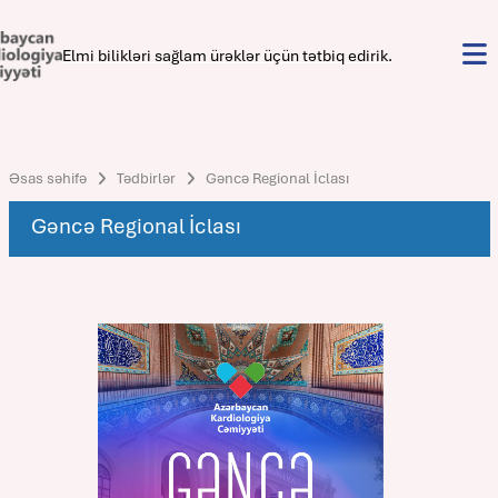
Elmi bilikləri sağlam ürəklər üçün tətbiq edirik.
Əsas səhifə
Tədbirlər
Gəncə Regional İclası
Gəncə Regional İclası