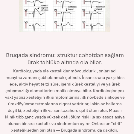
Bruqada sindromu: struktur cəhətdən sağlam
ürək təhlükə altında ola bilər.
Kardiologiyada elə xəstəliklər mövcuddur ki, onları adi
müayinə zamanı şübhələnmək çətindir. İnsan özünü yaxşı hiss
edə, aktiv həyat tərzi sürə, işemik ürək xəstəliyi və ya ürək
çatışmazlığı əlamətlərinə malik olmaya bilər. Kardioloqlar çox
vaxt yalnız xəstəliyin ilk simptomlarına, ilk növbədə sinkope və
ürəkdöyünmə tutmalarına diqqət yetirirlər, lakin az hallarda
deyil ki, xəstəliyin ilk və son təzahürü qəfil ölüm olur. Müasir
klinik tibb gənc yaşda yüksək qəfil ölüm riski ilə sıx assosiasiya
olunan bir sıra xəstəlik və sindromları ayırır. Onlara ən “sirli”
xəstəliklərdən biri olan — Bruqada sindromu da daxildir.