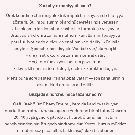
Xəstəliyin mahiyyəti nədir?
Ürək koordinə olunmuş elektrik impulsları sayəsində fəaliyyət
göstərir. Bu impulslar miokard hüceyrələrində yerləşən
ixtisaslaşmış ion kanalları vasitəsilə formalaşır və yayılır.
Bruqada sindromu zamanı natrium kanallarının fəaliyyəti
pozulur. Nəticədə elektrik siqnalının keçiriciliyi, xüsusilə
ürəyin sağ şöbələrində dəyişir. Vacibdir vurğulamaq ki:
• ürəyin strukturu bu zaman normal qalır;
• yığılma funksiyası adətən pozulmur;
• dəyişikliklər anatomik deyil, elektrik xarakter daşıyır.
Məhz buna görə xəstəlik “kanalopatiyalar” — ion kanallarının
xəstəlikləri qrupuna aid edilir.
Bruqada sindromu necə təzahür edir?
Qəfil ürək ölümü həm ümumi, həm də kardiovaskulyar
mortalitenin strukturunda aparıcı yerlərdən birini tutur. Əsasən
20–40 yaşlı gənc kişilərdə qəfil ürək ölümünün məlum
səbəblərindən biri Bruqada sindromudur. Xəstəlik uzun müddət
simptomsuz gedə bilər. Lakin aşağıdakı təzahürlər