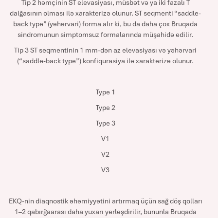
Tip 2 həmçinin ST elevasiyası, müsbət və ya iki fazalı T
dalğasının olması ilə xarakterizə olunur. ST seqmenti “saddle-
back type” (yəhərvari) forma alır ki, bu da daha çox Bruqada
sindromunun simptomsuz formalarında müşahidə edilir.
Tip 3 ST seqmentinin 1 mm-dən az elevasiyası və yəhərvari
(“saddle-back type”) konfiqurasiya ilə xarakterizə olunur.
Type 1
Type 2
Type 3
V1
V2
V3
EKQ-nin diaqnostik əhəmiyyətini artırmaq üçün sağ döş qolları
1–2 qabırğaarası daha yuxarı yerləşdirilir, bununla Bruqada