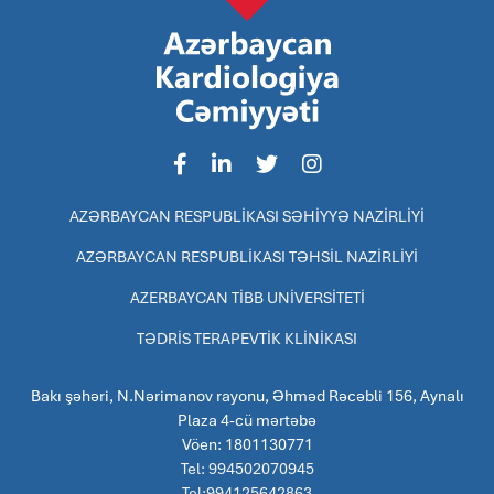
AZƏRBAYCAN RESPUBLİKASI SƏHİYYƏ NAZİRLİYİ
AZƏRBAYCAN RESPUBLİKASI TƏHSİL NAZİRLİYİ
AZERBAYCAN TİBB UNİVERSİTETİ
TƏDRİS TERAPEVTİK KLİNİKASI
Bakı şəhəri, N.Nərimanov rayonu, Əhməd Rəcəbli 156, Aynalı
Plaza 4-cü mərtəbə
Vöen: 1801130771
Tel: 994502070945
Tel:994125642863