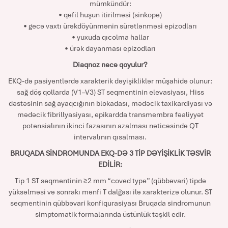
mümkündür:
• qəfil huşun itirilməsi (sinkope)
• gecə vaxtı ürəkdöyünmənin sürətlənməsi epizodları
• yuxuda qıcolma hallar
• ürək dayanması epizodları
Diaqnoz necə qoyulur?
EKQ-də pasiyentlərdə xarakterik dəyişikliklər müşahidə olunur:
sağ döş qollarda (V1–V3) ST seqmentinin elevasiyası, Hiss
dəstəsinin sağ ayaqcığının blokadası, mədəcik taxikardiyası və
mədəcik fibrillyasiyası, epikardda transmembra fəaliyyət
potensialının ikinci fazasının azalması nəticəsində QT
intervalının qısalması.
BRUQADA SİNDROMUNDA EKQ-DƏ 3 TİP DƏYİŞİKLİK TƏSVİR
EDİLİR:
Tip 1 ST seqmentinin ≥2 mm “coved type” (qübbəvari) tipdə
yüksəlməsi və sonrakı mənfi T dalğası ilə xarakterizə olunur. ST
seqmentinin qübbəvari konfiqurasiyası Bruqada sindromunun
simptomatik formalarında üstünlük təşkil edir.