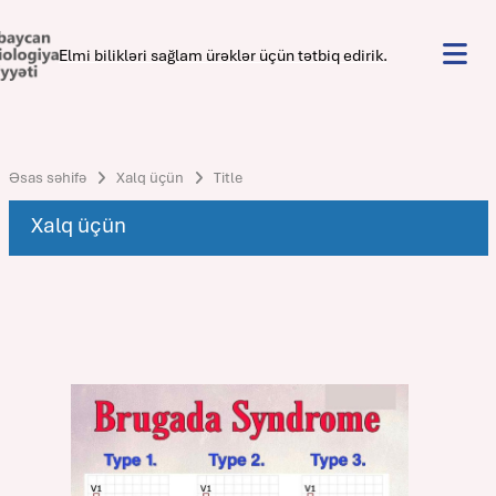
Elmi bilikləri sağlam ürəklər üçün tətbiq edirik.
Əsas səhifə
Xalq üçün
Title
Xalq üçün