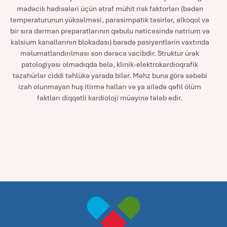
mədəcik hadisələri üçün ətraf mühit risk faktorları (bədən
temperaturunun yüksəlməsi, parasimpatik təsirlər, alkoqol və
bir sıra dərman preparatlarının qəbulu nəticəsində natrium və
kalsium kanallarının blokadası) barədə pasiyentlərin vaxtında
məlumatlandırılması son dərəcə vacibdir. Struktur ürək
patologiyası olmadıqda belə, klinik-elektrokardioqrafik
təzahürlər ciddi təhlükə yarada bilər. Məhz buna görə səbəbi
izah olunmayan huş itirmə halları və ya ailədə qəfil ölüm
faktları diqqətli kardioloji müayinə tələb edir.