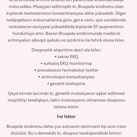
mövcuddur. Müəyyən edilmişdir ki, Bruqada sindromu olan
kişilərdə testosteronun konsentrasiyası daha yüksəkdir. Digər
tədqiqatların məlumatlarına görə, gecə vaxtı, qan zərdabında
testosteron səviyyəsi yüksəldikdə kişilərdə ST seqmentinin
hündürlüyü artır. Bəzən Bruqada sindromunda mədəcik
aritmiyaları alkoqol qəbulu və qızdırma ilə təhrik oluna bilər.
Diaqnostik alqoritmə daxil ola bilər:
• təkrar EKQ
• sutkalıq EKQ monitorinqi
• provokasion farmakoloji testlər
• aritmoloqun konsultasiyası
• genetik testləşmə
Qeyd etmək lazımdır ki, genetik mutasiyanın aşkar edilməsi
meyilliliyi təsdiqləyir, lakin mutasiyanın olmaması diaqnozu
istisna etmir.
İrsi faktor
Bruqada sindromu daha çox autosom-dominant tip üzrə irsən
ötürülür. Bu o deməkdir ki, diaqnoz təsdiqləndikdə birinci