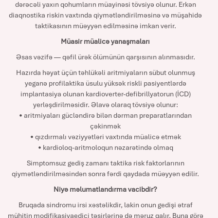
dərəcəli yaxın qohumların müayinəsi tövsiyə olunur. Erkən
diaqnostika riskin vaxtında qiymətləndirilməsinə və müşahidə
taktikasının müəyyən edilməsinə imkan verir.
Müasir müalicə yanaşmaları
Əsas vəzifə — qəfil ürək ölümünün qarşısının alınmasıdır.
Hazırda həyat üçün təhlükəli aritmiyaların sübut olunmuş
yeganə profilaktika üsulu yüksək riskli pasiyentlərdə
implantasiya olunan kardioverter-defibrillyatorun (İCD)
yerləşdirilməsidir. Əlavə olaraq tövsiyə olunur:
• aritmiyaları gücləndirə bilən dərman preparatlarından
çəkinmək
• qızdırmalı vəziyyətləri vaxtında müalicə etmək
• kardioloq-aritmoloqun nəzarətində olmaq
Simptomsuz gediş zamanı taktika risk faktorlarının
qiymətləndirilməsindən sonra fərdi qaydada müəyyən edilir.
Niyə məlumatlandırma vacibdir?
Bruqada sindromu irsi xəstəlikdir, lakin onun gedişi ətraf
mühitin modifikasiyaedici təsirlərinə də məruz qalır. Buna görə