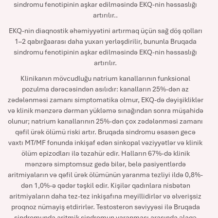
sindromu fenotipinin aşkar edilməsində EKQ-nin həssaslığı
artırılır..
EKQ-nin diaqnostik əhəmiyyətini artırmaq üçün sağ döş qolları
1–2 qabırğaarası daha yuxarı yerləşdirilir, bununla Bruqada
sindromu fenotipinin aşkar edilməsində EKQ-nin həssaslığı
artırılır.
Klinikanın mövcudluğu natrium kanallarının funksional
pozulma dərəcəsindən asılıdır: kanalların 25%-dən az
zədələnməsi zamanı simptomatika olmur, EKQ-də dəyişikliklər
və klinik mənzərə dərman yükləmə sınağından sonra müşahidə
olunur; natrium kanallarının 25%-dən çox zədələnməsi zamanı
qəfil ürək ölümü riski artır. Bruqada sindromu əsasən gecə
vaxtı MT/MF fonunda inkişaf edən sinkopal vəziyyətlər və klinik
ölüm epizodları ilə təzahür edir. Halların 67%-də klinik
mənzərə simptomsuz gedə bilər, belə pasiyentlərdə
aritmiyaların və qəfil ürək ölümünün yaranma tezliyi ildə 0,8%-
dən 1,0%-ə qədər təşkil edir. Kişilər qadınlara nisbətən
aritmiyaların daha tez-tez inkişafına meyillidirlər və əlverişsiz
proqnoz nümayiş etdirirlər. Testosteron səviyyəsi ilə Bruqada
sindromunda aritmik sindromun yaranması arasında əlaqə