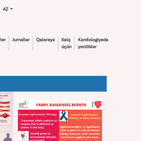
AZ
lər
Jurnallar
Qalereya
Xalq
Kardiologiyada
üçün
yeniliklər