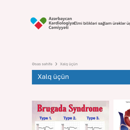
Elmi bilikləri sağlam ürəklər ü
Əsas səhifə
Xalq üçün
Xalq üçün