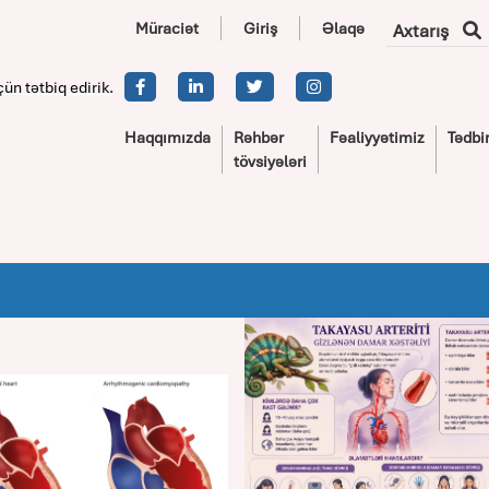
Müraciət
Giriş
Əlaqə
Axtarış
çün tətbiq edirik.
Haqqımızda
Rəhbər
Fəaliyyətimiz
Tədbir
tövsiyələri