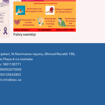
Fabry xəstəliyi
 şəhəri, N.Nərimanov rayonu, Əhməd Rəcəbli 156,
lı Plaza 4-cü mərtəbə
n: 1801130771
 994502070945
:994125642863
l:info@akc.az