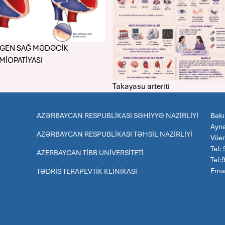
GEN SAĞ MƏDƏCİK
MİOPATİYASI
Takayasu arteriti
AZƏRBAYCAN RESPUBLİKASI SƏHİYYƏ NAZİRLİYİ
Bakı
Ayna
AZƏRBAYCAN RESPUBLİKASI TƏHSİL NAZİRLİYİ
Vöe
Tel:
AZERBAYCAN TİBB UNİVERSİTETİ
Tel
Emai
TƏDRİS TERAPEVTİK KLİNİKASI