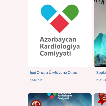
İşçi Qrupu Üzvlüyünə Qəbul
Seçki
13-12-2023
28-11-2