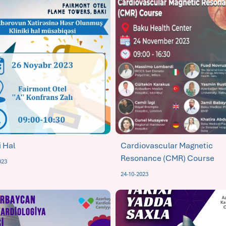
i Hal
Cardiovascular Magnetic
Resonance (CMR) Course
023
24-10-2023