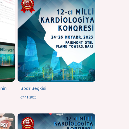
inin
Sədr Seçkisi
07-11-2023