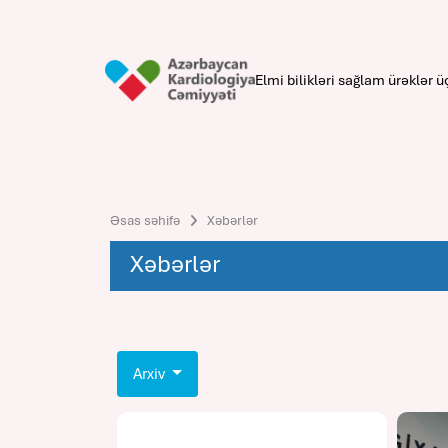
Elmi bilikləri sağlam ürəklər ü
Əsas səhifə
Xəbərlər
Xəbərlər
Arxiv