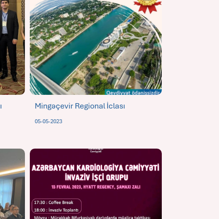
ı
Mingəçevir Regional İclası
05-05-2023