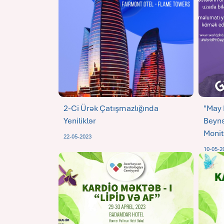
2-Ci Ürək Çatışmazlığında
"May
Yeniliklər
Beynə
Monit
22-05-2023
10-05-2