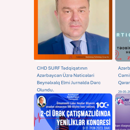
CHD SURF Tədqiqatının
Azərb
Azərbaycan Üzrə Nəticələri
Cəmiy
Beynəlxalq Elmi Jurnalda Dərc
Qərar
Olundu.
29-05-2
31-07-2023