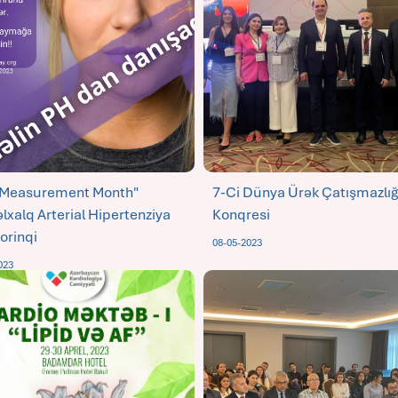
 Measurement Month"
7-Ci Dünya Ürək Çatışmazlığ
lxalq Arterial Hipertenziya
Konqresi
orinqi
08-05-2023
023