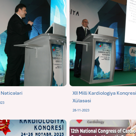
 Nəticələri
XII Milli Kardiologiya Konqres
Xülasəsi
023
28-11-2023