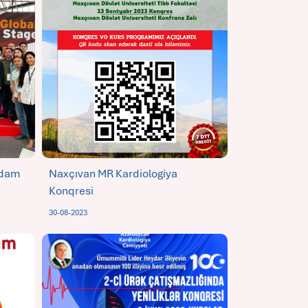
rdam
Naxçıvan MR Kardiologiya
Konqresi
30-08-2023