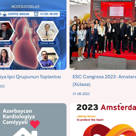
iya İşci Qrupunun Toplantısı
ESC Congress 2023- Amste
(xülasə)
023
31-08-2023