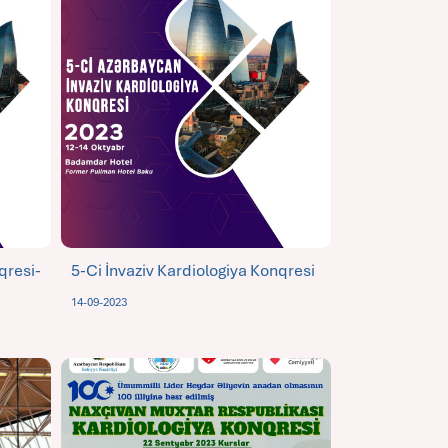
qresi-
5-Ci İnvaziv Kardiologiya Konqresi
14-09-2023