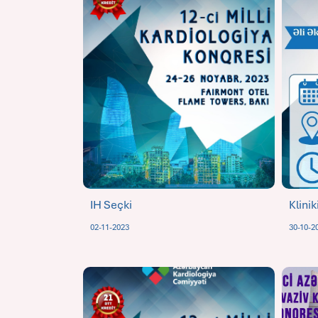
IH Seçki
Klinik
02-11-2023
30-10-2