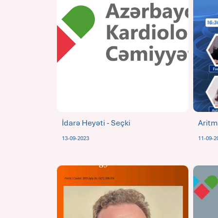
İdarə Heyəti - Seçki
Aritm
13-09-2023
11-09-2