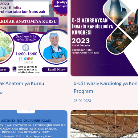
ak Anatomiya Kursu
5-Ci İnvaziv Kardiologiya Kon
Proqram
023
25-09-2023