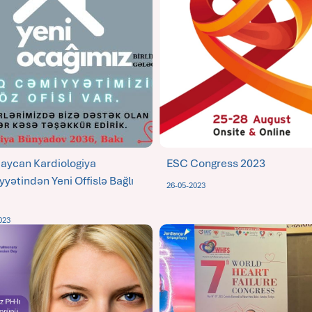
aycan Kardiologiya
ESC Congress 2023
yətindən Yeni Offislə Bağlı
26-05-2023
023