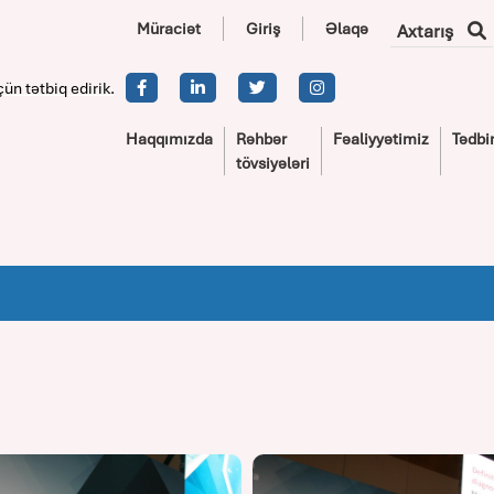
Müraciət
Giriş
Əlaqə
Axtarış
çün tətbiq edirik.
Haqqımızda
Rəhbər
Fəaliyyətimiz
Tədbir
tövsiyələri