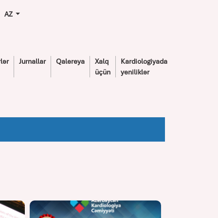
AZ
lər
Jurnallar
Qalereya
Xalq
Kardiologiyada
üçün
yeniliklər